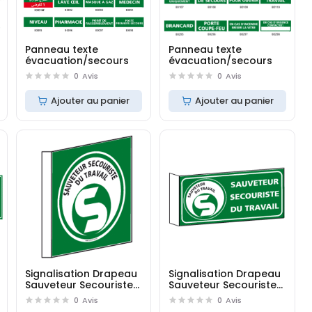
Panneau texte
Panneau texte
évacuation/secours
évacuation/secours
0
Avis
0
Avis
Ajouter au panier
Ajouter au panier
Signalisation Drapeau
Signalisation Drapeau
Sauveteur Secouriste
Sauveteur Secouriste
du Travail SST
du Travail SST
0
Avis
0
Avis