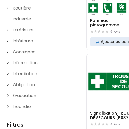
Routière
Industrie
Panneau
pictogramme
Extérieure
évacuation/secou
0
Avis
Intérieure
Ajouter au pan
Consignes
Information
Interdiction
Obligation
Evacuation
Incendie
Signalisation TRO
DE SECOURS (B037
Filtres
0
Avis