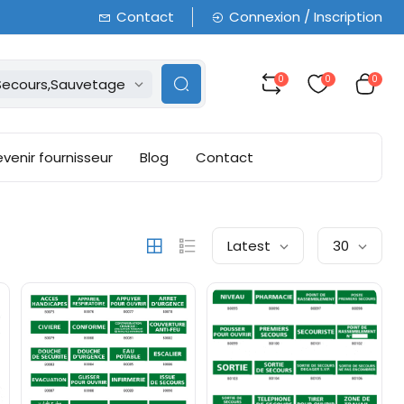
Contact
Connexion / Inscription
0
0
0
Secours,Sauvetage
venir fournisseur
Blog
Contact
Latest
30