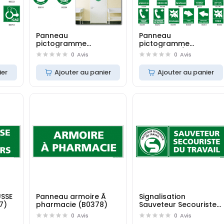
Panneau
Panneau
pictogramme
pictogramme
rs
évacuation/secours
évacuation/secours
0
Avis
0
Avis
ier
Ajouter au panier
Ajouter au panier
USSE
Panneau armoire Ã
Signalisation
7)
pharmacie (B0378)
Sauveteur Secouriste
du Travail SST (B0359)
0
Avis
0
Avis