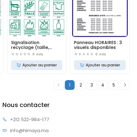
Signalisation
Panneau HORAIRES : 3
recyclage (taille,
visuels disponibles
textiles, verres)
0
Avis
0
Avis
)
Ajouter au panier
Ajouter au panier
1
2
3
4
5
Nous contacter
+212 522
-984-177
info@hi
maya.ma