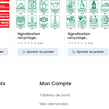
Signalisation
Signalisation
recyclage
recyclage
(ferraille,journaux,lampes)
(médicaments,
0
Avis
0
Avis
papiers,pneumatiques
ier
Ajouter au panier
Ajouter au panier
nts
Mon Compte
Tableau de bord
Mes demandes