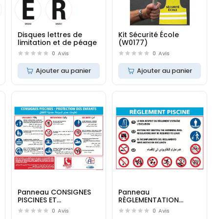
Disques lettres de
Kit Sécurité École
limitation et de péage
(W0177)
0
Avis
0
Avis
Ajouter au panier
Ajouter au panier
Panneau CONSIGNES
Panneau
PISCINES ET
RÈGLEMENTATION
PROTECTION DES
PISCINE (D0724M)
0
Avis
0
Avis
ENFANTS (D0725M)