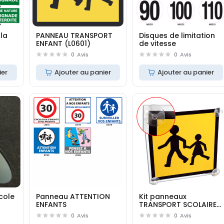
 la
PANNEAU TRANSPORT
Disques de limitation
ENFANT (L0601)
de vitesse
0
Avis
0
Avis
ier
Ajouter au panier
Ajouter au panier
école
Panneau ATTENTION
Kit panneaux
ENFANTS
TRANSPORT SCOLAIRE
(W0120)
0
Avis
0
Avis