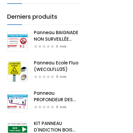
Derniers produits
Panneau BAIGNADE
NON SURVEILLÉE
(D0720M)
0
Avis
Panneau Ecole Fluo
(WECOLFLU35)
0
Avis
Panneau
PROFONDEUR DES
BASSINS (D0721M)
0
Avis
KIT PANNEAU
D'INDICTION BOIS