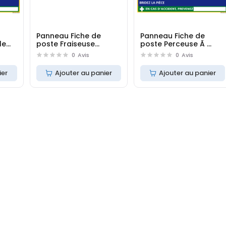
Panneau Fiche de
Panneau Fiche de
le
poste Fraiseuse
poste Perceuse Ã
Universelle (C1106)
colonne (C1111)
0
Avis
0
Avis
ier
Ajouter au panier
Ajouter au panier