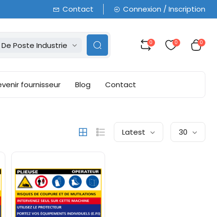
Contact
Connexion / Inscription
0
0
0
 De Poste Industrie
venir fournisseur
Blog
Contact
Latest
30