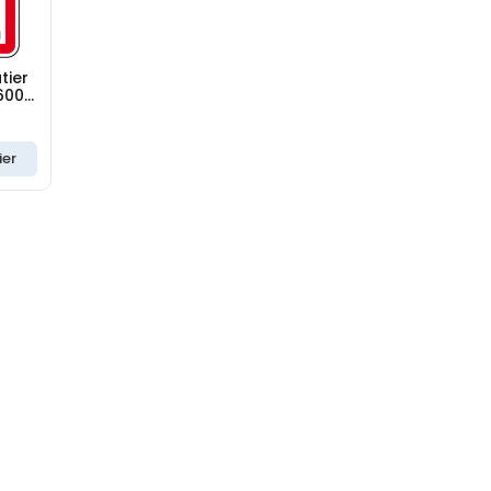
tier
600 x
ier