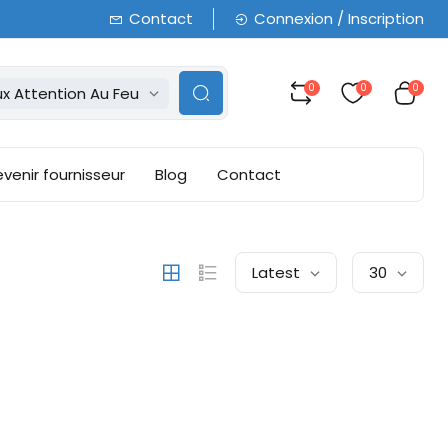
Contact
Connexion / Inscription
0
0
0
x Attention Au Feu
venir fournisseur
Blog
Contact
Latest
30