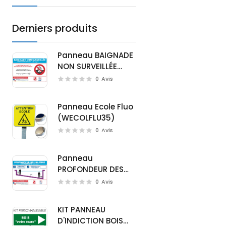
Derniers produits
Panneau BAIGNADE
NON SURVEILLÉE
(D0720M)
0
Avis
Panneau Ecole Fluo
(WECOLFLU35)
0
Avis
Panneau
PROFONDEUR DES
BASSINS (D0721M)
0
Avis
KIT PANNEAU
D'INDICTION BOIS